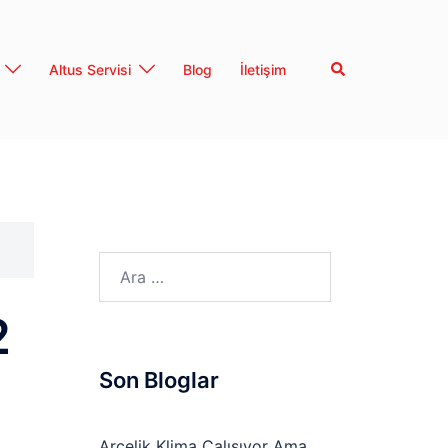
Search
Altus Servisi
Blog
İletişim
Arama:
2
Son Bloglar
Arçelik Klima Çalışıyor Ama