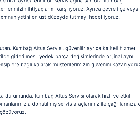
e hızlı ayrıca etkili bir servis ağına sahibiz. Kumbağ
ilerimizin ihtiyaçlarını karşılıyoruz. Ayrıca çevre ilçe veya
memnuniyetini en üst düzeyde tutmayı hedefliyoruz.
an. Kumbağ Altus Servisi, güvenilir ayrıca kaliteli hizmet
ekilde giderilmesi, yedek parça değişimlerinde orijinal aynı
ensiplere bağlı kalarak müşterilerimizin güvenini kazanıyoru
rıza durumunda. Kumbağ Altus Servisi olarak hızlı ve etkili
anlarımızla donatılmış servis araçlarımız ile çağrılarınıza 
e çözüyoruz.