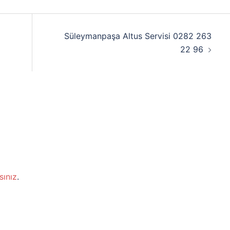
Süleymanpaşa Altus Servisi 0282 263
22 96
sınız
.