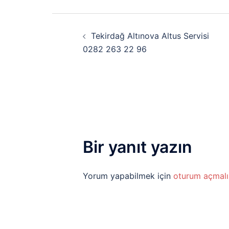
Yazı
Tekirdağ Altınova Altus Servisi
dolaşımı
0282 263 22 96
Bir yanıt yazın
Yorum yapabilmek için
oturum açmalı