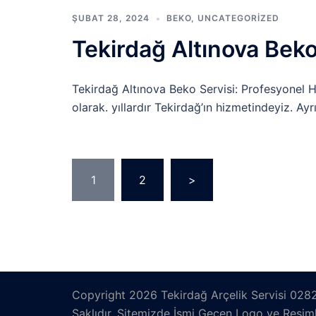
ŞUBAT 28, 2024
BEKO
,
UNCATEGORIZED
Tekirdağ Altınova Bek
Tekirdağ Altınova Beko Servisi: Profesyonel 
olarak. yıllardır Tekirdağ’ın hizmetindeyiz. A
Yazı
1
2
>
sayfalaması
Copyright 2026 Tekirdağ Arçelik Servisi 028
Saklıdır. Sitemizde İsmi Geçen Logo ve Resimler 