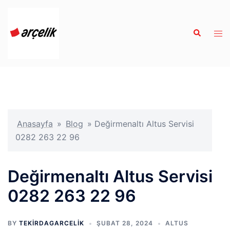
İçeriğe
atla
Search
Tog
men
Anasayfa
»
Blog
»
Değirmenaltı Altus Servisi
0282 263 22 96
Değirmenaltı Altus Servisi
0282 263 22 96
BY
TEKIRDAGARCELIK
ŞUBAT 28, 2024
ALTUS