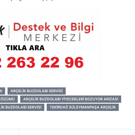
I
ARÇELIK BUZDOLABI SERVISI
 ÇÖZÜMÜ
ARÇELIK BUZDOLABI YIYECEKLERI BOZUYOR ARIZASI
IK BUZDOLABI SERVISI
TEKIRDAĞ SÜLEYMANPAŞA ARÇELIK