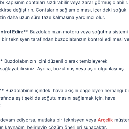
 kapısının contaları sızdırabilir veya zarar görmüş olabilir.
kirse değiştirin. Contaların sağlam olması, içerideki soğuk
izin daha uzun süre taze kalmasına yardımcı olur.
ntrol Edin:**
Buzdolabınızın motoru veya soğutma sistemi
i bir teknisyen tarafından buzdolabınızın kontrol edilmesi v
**
Buzdolabınızın içini düzenli olarak temizleyerek
sağlayabilirsiniz. Ayrıca, bozulmuş veya aşırı olgunlaşmış
**
Buzdolabının içindeki hava akışını engelleyen herhangi bi
arafında eşit şekilde soğutulmasını sağlamak için, hava
.
un devam ediyorsa, mutlaka bir teknisyen veya
Arçelik
müşter
un kaynağını belirleyip çözüm önerileri sunacaktır.