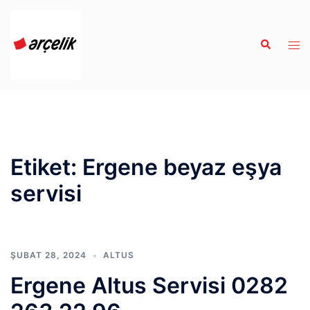
İçeriğe
atla
Search
Tog
men
Etiket:
Ergene beyaz eşya
servisi
ŞUBAT 28, 2024
ALTUS
Ergene Altus Servisi 0282